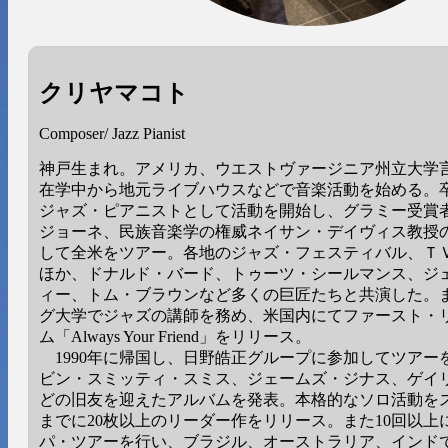
クリヤマコト
Composer/ Jazz Pianist
神戸生まれ。アメリカ、ウエストヴァージニア州立大
在学中から地元ライブハウスなどで音楽活動を始める。
ジャズ・ピアニストとして活動を開始し、グラミー受賞
ジョーネ、民族音楽学の権威ネイサン・デイヴィス教授
して全米をツアー。各地のジャズ・フェスティバル、Ｔ
ほか、ドナルド・バード、トゥーツ・シールマンス、ジ
ィー、トム・ブラウンなど多くの巨匠たちと共演した。
グ大学でジャズの講師を務め、米国内にてファースト・
ム「Always Your Friend」をリリース。
1990年に帰国し、日野皓正グループに参加してツアー
ビン・スミッティ・スミス、ジェームズ・ジナス、ゲイ
どの旧友を迎えたアルバムを発表。本格的なソロ活動を
までに20枚以上のリーダー作をリリース。また10回以上
パ・ツアーを行い、ブラジル、オーストラリア、インド