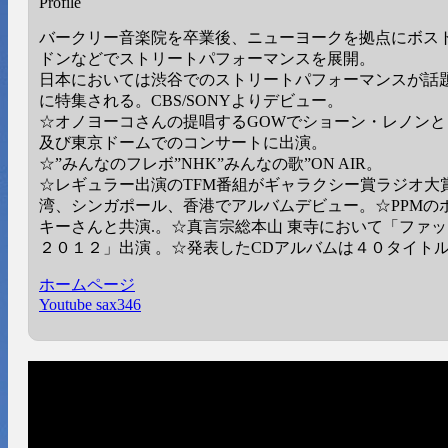
Profile
バークリー音楽院を卒業後、ニューヨークを拠点にボス
ドンなどでストリートパフォーマンスを展開。
日本においては渋谷でのストリートパフォーマンスが話
に特集される。CBS/SONYよりデビュー。
☆オノヨーコさんの提唱するGOWでショーン・レノン
及び東京ドームでのコンサートに出演。
☆”みんなのフレボ”NHK”みんなの歌”ON AIR。
☆レギュラー出演のTFM番組がギャラクシー賞ラジオ大
湾、シンガポール、香港でアルバムデビュー。☆PPMの
キーさんと共演.。☆真言宗総本山 東寺において「ファ
２０１２」出演 。☆発表したCDアルバムは４０タイト
ホームページ
Youtube sax346