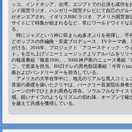
ッコ、インドネシア、台湾、エジプトでの公演も成功を
ンド国営ラジオ、ハンガリー国営テレビにて自己のグル
がオンエアされ、イギリスBBCラジオ、アメリカ国営放
サイトにて特集が組まれるなど、常にワールドワイドな
る。
時にジャズという枠に収まらぬ多才ぶりを発揮し、平
どポップスの作編曲・音楽プロデュース、TVテーマ曲、
がける。2016年、プロジェクト「アコースティック・ウ
ト」を立ち上げソニーミュージックよりアルバムをリリース
の報道番組「報道1930」、NHK神戸夜のニュース番組「Liv
ご」で音楽を担当。BS日テレの異色歌謡番組「今宵☆jaz
曲およびバンドリーダーを担当している。
アメリカの大学在学中に、地元のリアルな黒人コミュ
音楽の基礎を築いたクリヤは、バークリー音楽院出身者
シーンの中でひときわ異色な存在。ソウルフルなテイス
感、鋭いナイフのようなリズムの切れ味、オープンで確
を越えて共感を獲得している。